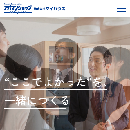
“
こ
こ
で
よ
か
っ
た
”
を
、
一
緒
に
つ
く
る